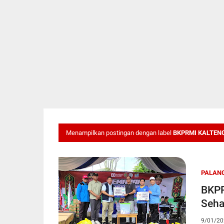
Menampilkan postingan dengan label
BKPRMI KALTEN
PALAN
BKPR
Seha
9/01/20