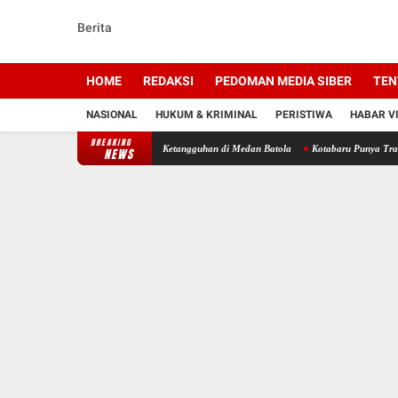
Berita
HOME
REDAKSI
PEDOMAN MEDIA SIBER
TEN
NASIONAL
HUKUM & KRIMINAL
PERISTIWA
HABAR V
BREAKING
riah, Ratusan Rider Adu Ketangguhan di Medan Batola
Kotabaru Punya Transportasi Pub
NEWS