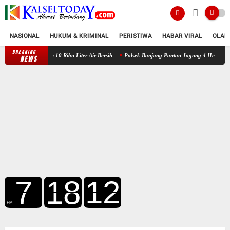
NASIONAL
HUKUM & KRIMINAL
PERISTIWA
HABAR VIRAL
OLAH
BREAKING
paka Salurkan 10 Ribu Liter Air Bersih
Polsek Banjang Pantau Jagung 4 Hektare di 
NEWS