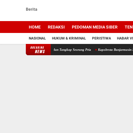
Berita
HOME
REDAKSI
PEDOMAN MEDIA SIBER
TEN
NASIONAL
HUKUM & KRIMINAL
PERISTIWA
HABAR V
BREAKING
, Polisi Sita 13,48 Gram dan Tangkap Seorang Pria
Kapolresta Banjarmasin Pimpin Oper
NEWS