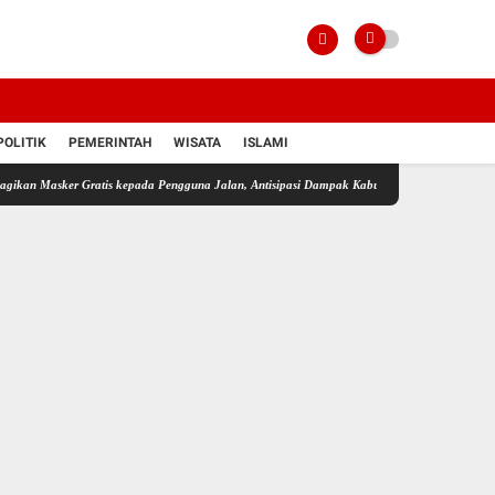
POLITIK
PEMERINTAH
WISATA
ISLAMI
er Gratis kepada Pengguna Jalan, Antisipasi Dampak Kabut Asap
Operasi Sikat II Intan 