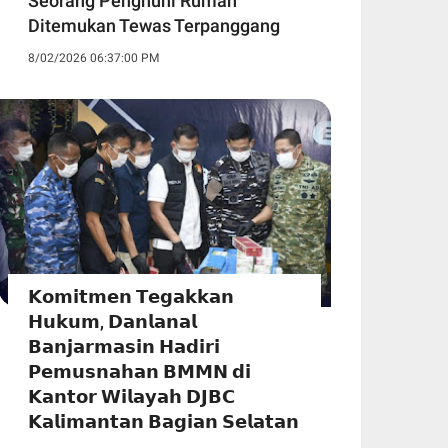
Seorang Penghuni Rumah
Ditemukan Tewas Terpanggang
8/02/2026 06:37:00 PM
𝗞𝗼𝗺𝗶𝘁𝗺𝗲𝗻 𝗧𝗲𝗴𝗮𝗸𝗸𝗮𝗻
𝗛𝘂𝗸𝘂𝗺, 𝗗𝗮𝗻𝗹𝗮𝗻𝗮𝗹
𝗕𝗮𝗻𝗷𝗮𝗿𝗺𝗮𝘀𝗶𝗻 𝗛𝗮𝗱𝗶𝗿𝗶
𝗣𝗲𝗺𝘂𝘀𝗻𝗮𝗵𝗮𝗻 𝗕𝗠𝗠𝗡 𝗱𝗶
𝗞𝗮𝗻𝘁𝗼𝗿 𝗪𝗶𝗹𝗮𝘆𝗮𝗵 𝗗𝗝𝗕𝗖
𝗞𝗮𝗹𝗶𝗺𝗮𝗻𝘁𝗮𝗻 𝗕𝗮𝗴𝗶𝗮𝗻 𝗦𝗲𝗹𝗮𝘁𝗮𝗻