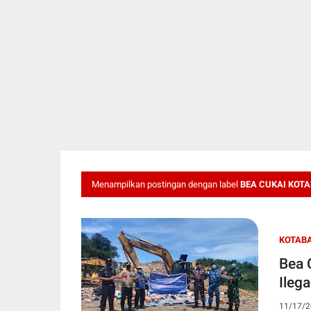
Menampilkan postingan dengan label
BEA CUKAI KOT
KOTAB
Bea 
Ilega
11/17/2