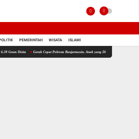
POLITIK
PEMERINTAH
WISATA
ISLAMI
ita
Gerak Cepat Polresta Banjarmasin, Anak yang Dilaporkan Hilang Akhirnya Kembali 