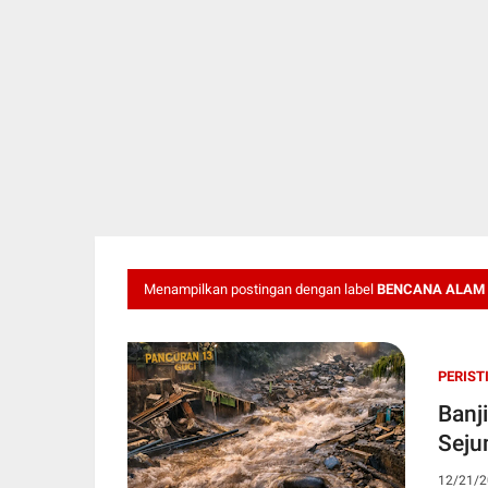
Menampilkan postingan dengan label
BENCANA ALAM
PERIST
Banj
Seju
12/21/2