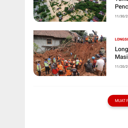
Penc
11/30/2
LONGS
Long
Masi
11/20/2
MUAT 