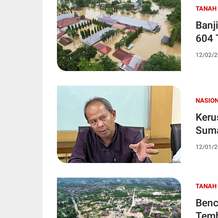
TANAH
Banj
604 
12/02/2
NASIO
Keru
Suma
12/01/2
TANAH
Benc
Temb