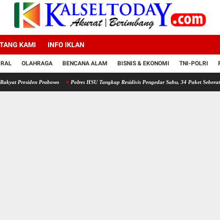
TANG KAMI
INFO IKLAN
IRAL
OLAHRAGA
BENCANA ALAM
BISNIS & EKONOMI
TNI-POLRI
en Prabowo
Polres HSU Tangkap Residivis Pengedar Sabu, 34 Paket Seberat 6,38 Gram Dis