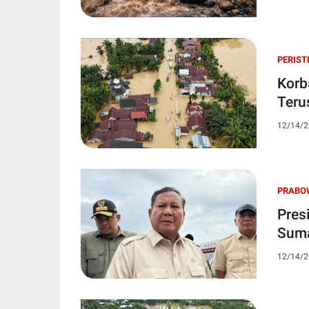
PERIST
Korb
Teru
12/14/2
PRABO
Pres
Suma
12/14/2