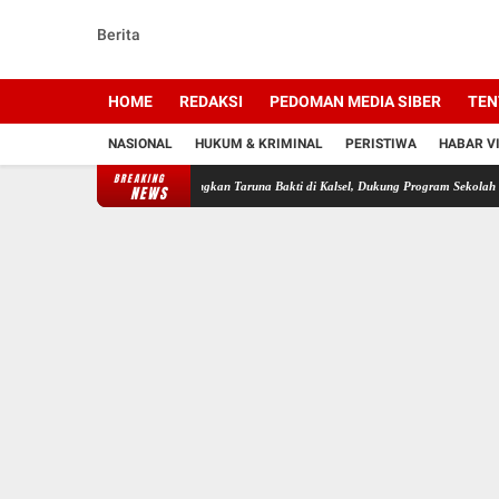
Berita
HOME
REDAKSI
PEDOMAN MEDIA SIBER
TEN
NASIONAL
HUKUM & KRIMINAL
PERISTIWA
HABAR V
BREAKING
una Akpol-AAL Rampungkan Taruna Bakti di Kalsel, Dukung Program Sekolah Rakyat Presid
NEWS