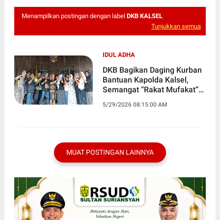
Menampilkan postingan dengan label
DKB KALSEL
Tunjukkan semua
IDUL ADHA
DKB Bagikan Daging Kurban
Bantuan Kapolda Kalsel,
Semangat “Rakat Mufakat”
Menggema di Banjarbaru
5/29/2026 08:15:00 AM
MUAT POSTINGAN LAINNYA