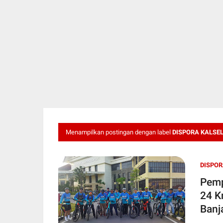
Menampilkan postingan dengan label
DISPORA KALSE
DISPOR
Pemp
24 K
Banj