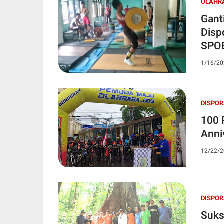
OLAHR
Gant
Disp
SPO
1/16/20
DISPOR
100 
Anni
12/22/2
DISPOR
Suks