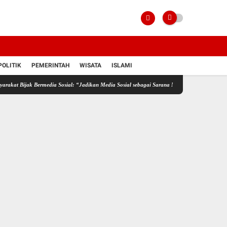
POLITIK
PEMERINTAH
WISATA
ISLAMI
 Bermedia Sosial: “Jadikan Media Sosial sebagai Sarana Membangun”
Indonesia Bidik P