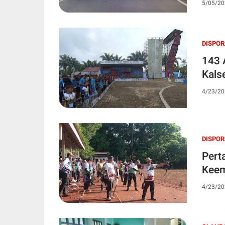
5/05/20
DISPOR
143 
Kals
4/23/20
DISPOR
Pert
Keem
4/23/20