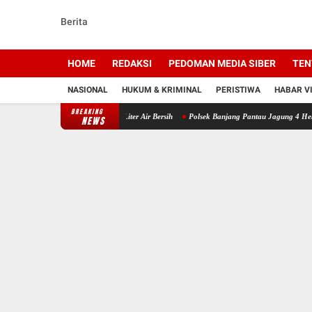
Berita
HOME
REDAKSI
PEDOMAN MEDIA SIBER
TEN
NASIONAL
HUKUM & KRIMINAL
PERISTIWA
HABAR V
BREAKING
ka Salurkan 10 Ribu Liter Air Bersih
Polsek Banjang Pantau Jagung 4 Hektare di Pul
NEWS