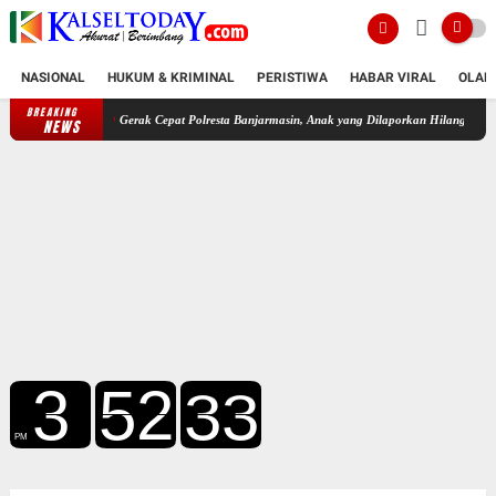
NASIONAL
HUKUM & KRIMINAL
PERISTIWA
HABAR VIRAL
OLAH
BREAKING
Gerak Cepat Polresta Banjarmasin, Anak yang Dilaporkan Hilang Akhirnya Kembali k
NEWS