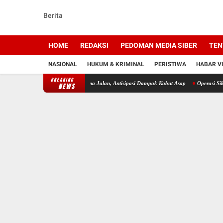
Berita
HOME
REDAKSI
PEDOMAN MEDIA SIBER
TEN
NASIONAL
HUKUM & KRIMINAL
PERISTIWA
HABAR V
BREAKING
ratis kepada Pengguna Jalan, Antisipasi Dampak Kabut Asap
Operasi Sikat II Intan 2026
NEWS