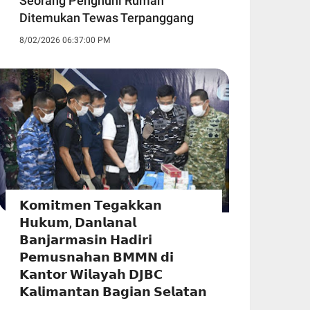
Seorang Penghuni Rumah
Ditemukan Tewas Terpanggang
8/02/2026 06:37:00 PM
𝗞𝗼𝗺𝗶𝘁𝗺𝗲𝗻 𝗧𝗲𝗴𝗮𝗸𝗸𝗮𝗻
𝗛𝘂𝗸𝘂𝗺, 𝗗𝗮𝗻𝗹𝗮𝗻𝗮𝗹
𝗕𝗮𝗻𝗷𝗮𝗿𝗺𝗮𝘀𝗶𝗻 𝗛𝗮𝗱𝗶𝗿𝗶
𝗣𝗲𝗺𝘂𝘀𝗻𝗮𝗵𝗮𝗻 𝗕𝗠𝗠𝗡 𝗱𝗶
𝗞𝗮𝗻𝘁𝗼𝗿 𝗪𝗶𝗹𝗮𝘆𝗮𝗵 𝗗𝗝𝗕𝗖
𝗞𝗮𝗹𝗶𝗺𝗮𝗻𝘁𝗮𝗻 𝗕𝗮𝗴𝗶𝗮𝗻 𝗦𝗲𝗹𝗮𝘁𝗮𝗻