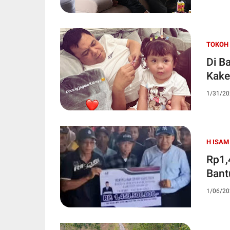
TOKOH
Di B
Kake
1/31/20
H ISAM
Rp1,
Bant
1/06/20