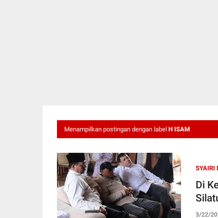
Menampilkan postingan dengan label
H ISAM
SYAIRI
Di K
Sila
3/22/20