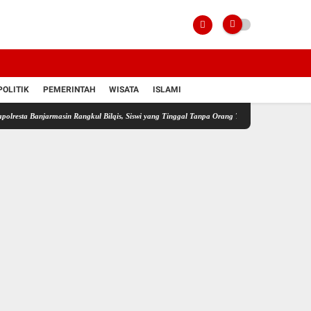
POLITIK
PEMERINTAH
WISATA
ISLAMI
asin Rangkul Bilqis, Siswi yang Tinggal Tanpa Orang Tua, Siapkan Bantuan Demi Raih Cita-c