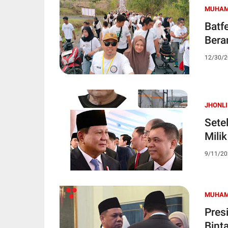
MUHAM
Batf
Bera
12/30/2
JHONLI
Sete
Mili
9/11/20
MUHAM
Pres
Bint