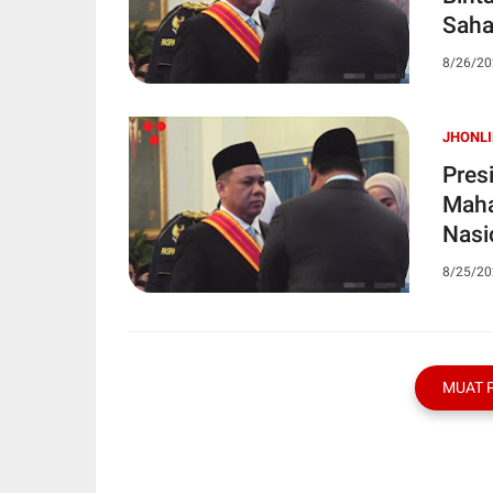
Saha
8/26/20
JHONLI
Pres
Maha
Nasi
8/25/20
MUAT 