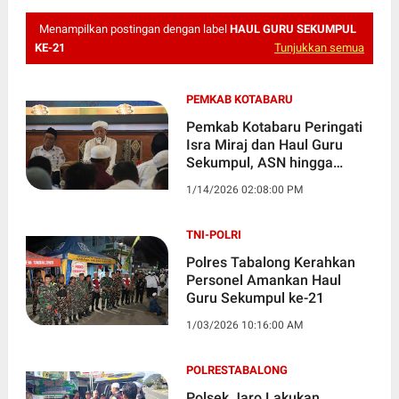
Menampilkan postingan dengan label
HAUL GURU SEKUMPUL
KE-21
Tunjukkan semua
PEMKAB KOTABARU
Pemkab Kotabaru Peringati
Isra Miraj dan Haul Guru
Sekumpul, ASN hingga
Masyarakat Hadir
1/14/2026 02:08:00 PM
TNI-POLRI
Polres Tabalong Kerahkan
Personel Amankan Haul
Guru Sekumpul ke-21
1/03/2026 10:16:00 AM
POLRESTABALONG
Polsek Jaro Lakukan