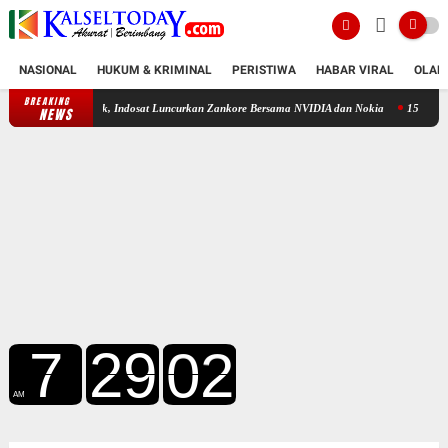
NASIONAL
HUKUM & KRIMINAL
PERISTIWA
HABAR VIRAL
OLAH
BREAKING
asifik, Indosat Luncurkan Zankore Bersama NVIDIA dan Nokia
15 Taruna Akpol-AAL Rampu
NEWS