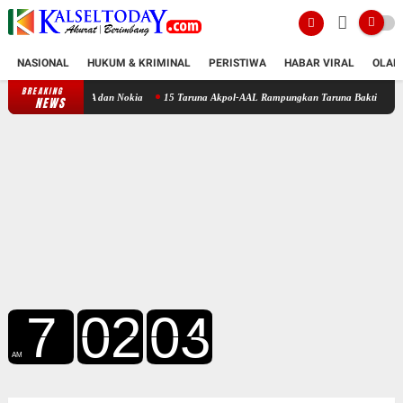
NASIONAL
HUKUM & KRIMINAL
PERISTIWA
HABAR VIRAL
OLAH
BREAKING
15 Taruna Akpol-AAL Rampungkan Taruna Bakti di Kalsel, Dukung Prog
NEWS