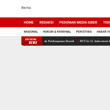
Berita
HOME
REDAKSI
PEDOMAN MEDIA SIBER
TEN
NASIONAL
HUKUM & KRIMINAL
PERISTIWA
HABAR V
BREAKING
rkuat Sinergi Pemuda untuk Pembangunan Daerah
HUT ke-51, Indocement Perkuat Trans
NEWS