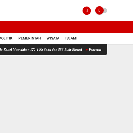
POLITIK
PEMERINTAH
WISATA
ISLAMI
snahkan 172,4 Kg Sabu dan 556 Butir Ekstasi
Penemuan Jenazah Bayi Laki-laki Gegerkan 