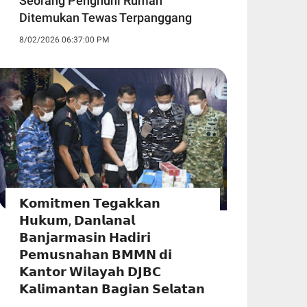
Seorang Penghuni Rumah
Ditemukan Tewas Terpanggang
8/02/2026 06:37:00 PM
𝗞𝗼𝗺𝗶𝘁𝗺𝗲𝗻 𝗧𝗲𝗴𝗮𝗸𝗸𝗮𝗻
𝗛𝘂𝗸𝘂𝗺, 𝗗𝗮𝗻𝗹𝗮𝗻𝗮𝗹
𝗕𝗮𝗻𝗷𝗮𝗿𝗺𝗮𝘀𝗶𝗻 𝗛𝗮𝗱𝗶𝗿𝗶
𝗣𝗲𝗺𝘂𝘀𝗻𝗮𝗵𝗮𝗻 𝗕𝗠𝗠𝗡 𝗱𝗶
𝗞𝗮𝗻𝘁𝗼𝗿 𝗪𝗶𝗹𝗮𝘆𝗮𝗵 𝗗𝗝𝗕𝗖
𝗞𝗮𝗹𝗶𝗺𝗮𝗻𝘁𝗮𝗻 𝗕𝗮𝗴𝗶𝗮𝗻 𝗦𝗲𝗹𝗮𝘁𝗮𝗻