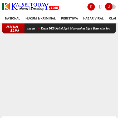
NASIONAL
HUKUM & KRIMINAL
PERISTIWA
HABAR VIRAL
OLAH
BREAKING
Ketua DKB Kalsel Ajak Masyarakat Bijak Bermedia Sosial: “Jadikan Media So
NEWS