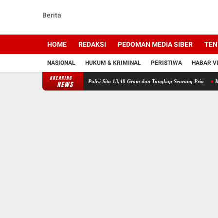
Berita
HOME
REDAKSI
PEDOMAN MEDIA SIBER
TEN
NASIONAL
HUKUM & KRIMINAL
PERISTIWA
HABAR V
BREAKING
Bongkar Peredaran Sabu, Polisi Sita 13,48 Gram dan Tangkap Seorang Pria
Kapolresta Ba
NEWS