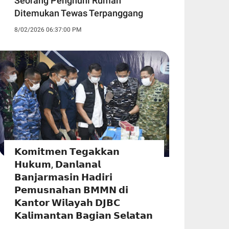
Seorang Penghuni Rumah
Ditemukan Tewas Terpanggang
8/02/2026 06:37:00 PM
𝗞𝗼𝗺𝗶𝘁𝗺𝗲𝗻 𝗧𝗲𝗴𝗮𝗸𝗸𝗮𝗻
𝗛𝘂𝗸𝘂𝗺, 𝗗𝗮𝗻𝗹𝗮𝗻𝗮𝗹
𝗕𝗮𝗻𝗷𝗮𝗿𝗺𝗮𝘀𝗶𝗻 𝗛𝗮𝗱𝗶𝗿𝗶
𝗣𝗲𝗺𝘂𝘀𝗻𝗮𝗵𝗮𝗻 𝗕𝗠𝗠𝗡 𝗱𝗶
𝗞𝗮𝗻𝘁𝗼𝗿 𝗪𝗶𝗹𝗮𝘆𝗮𝗵 𝗗𝗝𝗕𝗖
𝗞𝗮𝗹𝗶𝗺𝗮𝗻𝘁𝗮𝗻 𝗕𝗮𝗴𝗶𝗮𝗻 𝗦𝗲𝗹𝗮𝘁𝗮𝗻