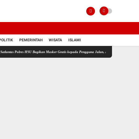
POLITIK
PEMERINTAH
WISATA
ISLAMI
olres HSU Bagikan Masker Gratis kepada Pengguna Jalan, Antisipasi Dampak Kabut Asap