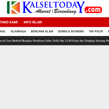
TANG KAMI
INFO IKLAN
IRAL
OLAHRAGA
BENCANA ALAM
BISNIS & EKONOMI
TNI-POLRI
hasil Bongkar Peredaran Sabu, Polisi Sita 13,48 Gram dan Tangkap Seorang Pria
Kapolr