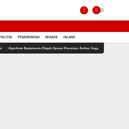
POLITIK
PEMERINTAH
WISATA
ISLAMI
esta Banjarmasin Pimpin Operasi Pencarian, Korban Tenggelam Berhasil Ditemukan
Satla