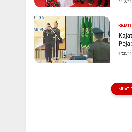
2/12/20
KEJATI
Kaja
Pejab
7/30/20
MUAT 