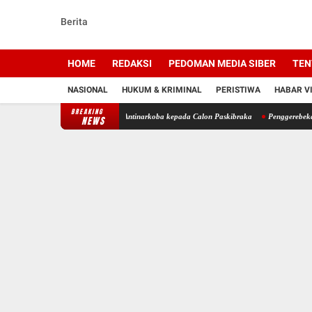
Berita
HOME
REDAKSI
PEDOMAN MEDIA SIBER
TEN
NASIONAL
HUKUM & KRIMINAL
PERISTIWA
HABAR V
BREAKING
HSU Tanamkan Semangat Antinarkoba kepada Calon Paskibraka
Penggerebekan di Jaro Ber
NEWS