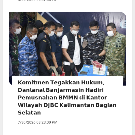
𝗞𝗼𝗺𝗶𝘁𝗺𝗲𝗻 𝗧𝗲𝗴𝗮𝗸𝗸𝗮𝗻 𝗛𝘂𝗸𝘂𝗺,
𝗗𝗮𝗻𝗹𝗮𝗻𝗮𝗹 𝗕𝗮𝗻𝗷𝗮𝗿𝗺𝗮𝘀𝗶𝗻 𝗛𝗮𝗱𝗶𝗿𝗶
𝗣𝗲𝗺𝘂𝘀𝗻𝗮𝗵𝗮𝗻 𝗕𝗠𝗠𝗡 𝗱𝗶 𝗞𝗮𝗻𝘁𝗼𝗿
𝗪𝗶𝗹𝗮𝘆𝗮𝗵 𝗗𝗝𝗕𝗖 𝗞𝗮𝗹𝗶𝗺𝗮𝗻𝘁𝗮𝗻 𝗕𝗮𝗴𝗶𝗮𝗻
𝗦𝗲𝗹𝗮𝘁𝗮𝗻
7/30/2026 08:23:00 PM