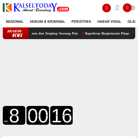
NASIONAL
HUKUM & KRIMINAL
PERISTIWA
HABAR VIRAL
OLAH
BREAKING
,48 Gram dan Tangkap Seorang Pria
Kapolresta Banjarmasin Pimpin Operasi Pencarian, K
NEWS