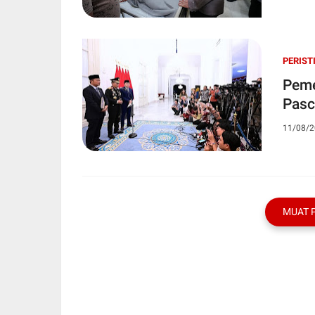
PERIST
Peme
Pasc
11/08/2
MUAT 