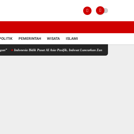
POLITIK
PEMERINTAH
WISATA
ISLAMI
donesia Bidik Pusat AI Asia-Pasifik, Indosat Luncurkan Zankore Bersama NVIDIA dan Nokia