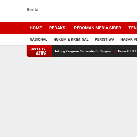
Berita
HOME
REDAKSI
PEDOMAN MEDIA SIBER
TEN
NASIONAL
HUKUM & KRIMINAL
PERISTIWA
HABAR V
BREAKING
Hektare di Pulau Damar, Dukung Program Swasembada Pangan
Ketua DKB Kalsel Ajak M
NEWS