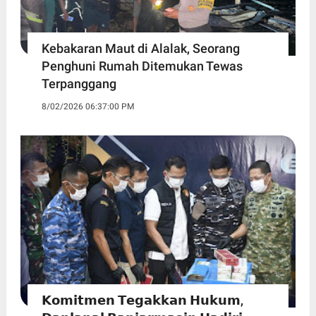
Kebakaran Maut di Alalak, Seorang
Penghuni Rumah Ditemukan Tewas
Terpanggang
8/02/2026 06:37:00 PM
𝗞𝗼𝗺𝗶𝘁𝗺𝗲𝗻 𝗧𝗲𝗴𝗮𝗸𝗸𝗮𝗻 𝗛𝘂𝗸𝘂𝗺,