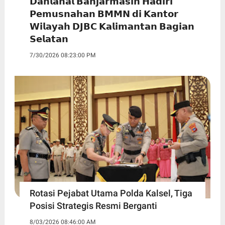
𝗗𝗮𝗻𝗹𝗮𝗻𝗮𝗹 𝗕𝗮𝗻𝗷𝗮𝗿𝗺𝗮𝘀𝗶𝗻 𝗛𝗮𝗱𝗶𝗿𝗶
𝗣𝗲𝗺𝘂𝘀𝗻𝗮𝗵𝗮𝗻 𝗕𝗠𝗠𝗡 𝗱𝗶 𝗞𝗮𝗻𝘁𝗼𝗿
𝗪𝗶𝗹𝗮𝘆𝗮𝗵 𝗗𝗝𝗕𝗖 𝗞𝗮𝗹𝗶𝗺𝗮𝗻𝘁𝗮𝗻 𝗕𝗮𝗴𝗶𝗮𝗻
𝗦𝗲𝗹𝗮𝘁𝗮𝗻
7/30/2026 08:23:00 PM
Rotasi Pejabat Utama Polda Kalsel, Tiga
Posisi Strategis Resmi Berganti
8/03/2026 08:46:00 AM