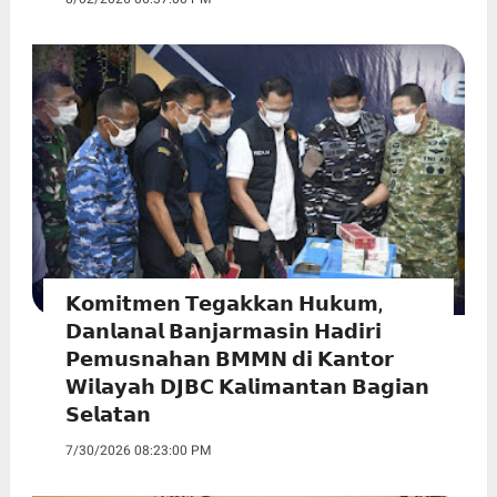
𝗞𝗼𝗺𝗶𝘁𝗺𝗲𝗻 𝗧𝗲𝗴𝗮𝗸𝗸𝗮𝗻 𝗛𝘂𝗸𝘂𝗺,
𝗗𝗮𝗻𝗹𝗮𝗻𝗮𝗹 𝗕𝗮𝗻𝗷𝗮𝗿𝗺𝗮𝘀𝗶𝗻 𝗛𝗮𝗱𝗶𝗿𝗶
𝗣𝗲𝗺𝘂𝘀𝗻𝗮𝗵𝗮𝗻 𝗕𝗠𝗠𝗡 𝗱𝗶 𝗞𝗮𝗻𝘁𝗼𝗿
𝗪𝗶𝗹𝗮𝘆𝗮𝗵 𝗗𝗝𝗕𝗖 𝗞𝗮𝗹𝗶𝗺𝗮𝗻𝘁𝗮𝗻 𝗕𝗮𝗴𝗶𝗮𝗻
𝗦𝗲𝗹𝗮𝘁𝗮𝗻
7/30/2026 08:23:00 PM