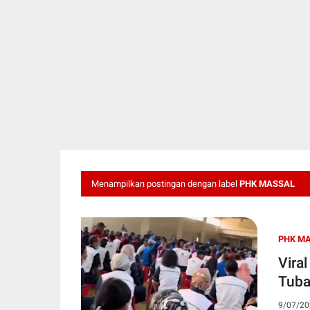
Menampilkan postingan dengan label
PHK MASSAL
PHK M
Vira
Tuba
9/07/20