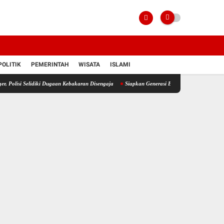
POLITIK
PEMERINTAH
WISATA
ISLAMI
lidiki Dugaan Kebakaran Disengaja
Siapkan Generasi Berkarakter, Polres HSU Tanamkan