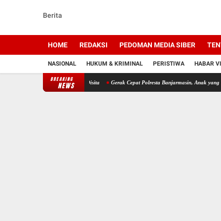
Berita
HOME
REDAKSI
PEDOMAN MEDIA SIBER
TEN
NASIONAL
HUKUM & KRIMINAL
PERISTIWA
HABAR V
BREAKING
ket Seberat 6,38 Gram Disita
Gerak Cepat Polresta Banjarmasin, Anak yang Dilaporkan 
NEWS