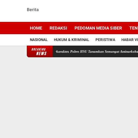
Berita
HOME
REDAKSI
PEDOMAN MEDIA SIBER
TEN
NASIONAL
HUKUM & KRIMINAL
PERISTIWA
HABAR V
BREAKING
Siapkan Generasi Berkarakter, Polres HSU Tanamkan Semangat Antinarkoba kepada Calo
NEWS