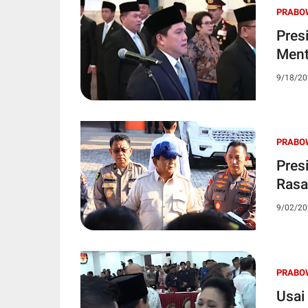
PRABO
Pres
Ment
9/18/20
PRABO
Pres
Rasa
9/02/20
PRABO
Usai