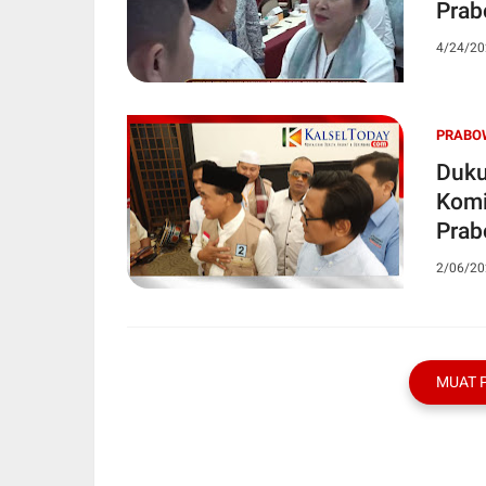
Prab
4/24/20
PRABO
Duku
Komi
Prab
2/06/20
MUAT 