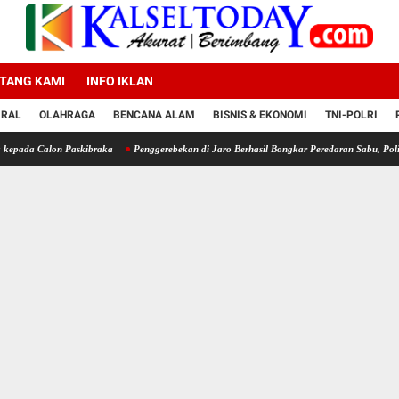
TANG KAMI
INFO IKLAN
IRAL
OLAHRAGA
BENCANA ALAM
BISNIS & EKONOMI
TNI-POLRI
n Paskibraka
Penggerebekan di Jaro Berhasil Bongkar Peredaran Sabu, Polisi Sita 13,48