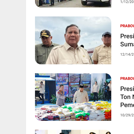
1/12/20
PRABO
Pres
Suma
12/14/2
PRABO
Pres
Ton 
Peme
10/29/2