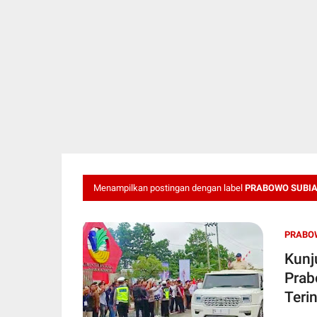
Menampilkan postingan dengan label
PRABOWO SUBI
PRABO
Kunj
Prab
Teri