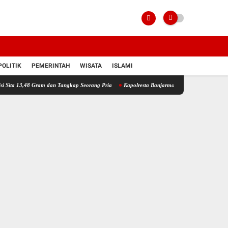
POLITIK
PEMERINTAH
WISATA
ISLAMI
 Gram dan Tangkap Seorang Pria
Kapolresta Banjarmasin Pimpin Operasi Pencarian, Korb