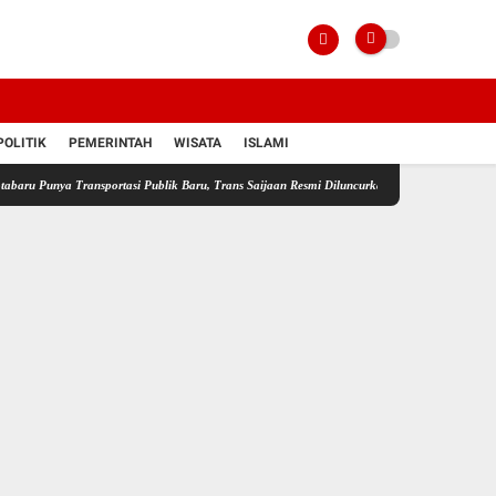
POLITIK
PEMERINTAH
WISATA
ISLAMI
a Transportasi Publik Baru, Trans Saijaan Resmi Diluncurkan di HubFest 2026
Sumur War