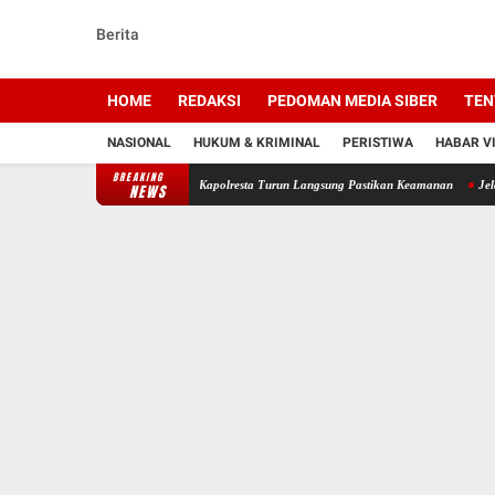
Berita
HOME
REDAKSI
PEDOMAN MEDIA SIBER
TEN
NASIONAL
HUKUM & KRIMINAL
PERISTIWA
HABAR V
BREAKING
 Kunjungi Banjarmasin, Kapolresta Turun Langsung Pastikan Keamanan
Jelajah Alam 
NEWS