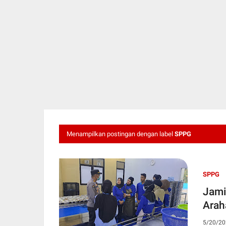
Menampilkan postingan dengan label
SPPG
SPPG
Jami
Arah
5/20/20