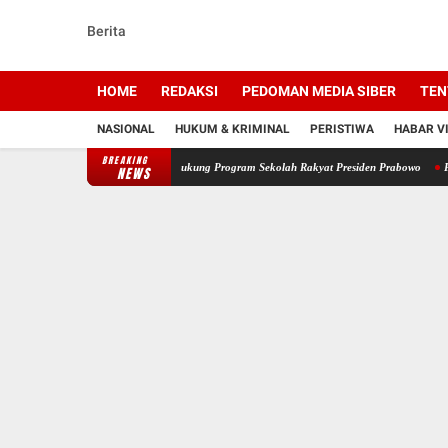
Berita
HOME
REDAKSI
PEDOMAN MEDIA SIBER
TEN
NASIONAL
HUKUM & KRIMINAL
PERISTIWA
HABAR V
BREAKING
aruna Bakti di Kalsel, Dukung Program Sekolah Rakyat Presiden Prabowo
Polres HSU T
NEWS