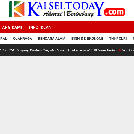
TANG KAMI
INFO IKLAN
IRAL
OLAHRAGA
BENCANA ALAM
BISNIS & EKONOMI
TNI-POLRI
angkap Residivis Pengedar Sabu, 34 Paket Seberat 6,38 Gram Disita
Gerak Cepat Polrest