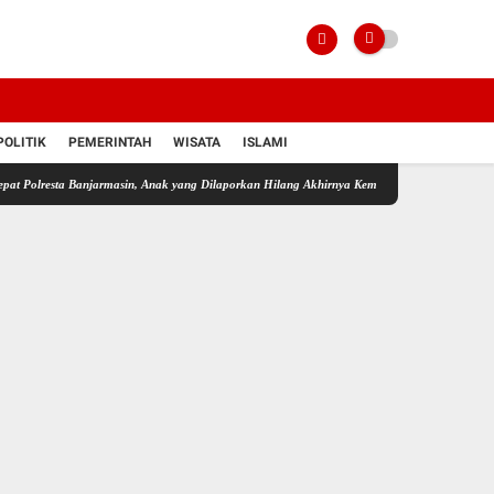
POLITIK
PEMERINTAH
WISATA
ISLAMI
a Banjarmasin, Anak yang Dilaporkan Hilang Akhirnya Kembali ke Pelukan Orang Tua
Ka