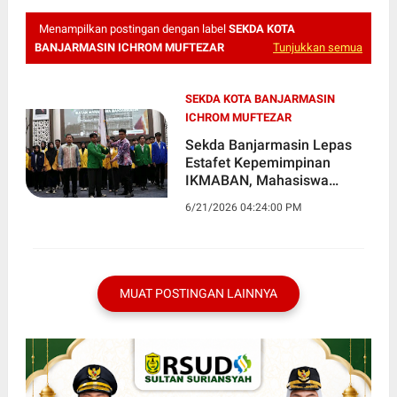
Menampilkan postingan dengan label
SEKDA KOTA
BANJARMASIN ICHROM MUFTEZAR
Tunjukkan semua
SEKDA KOTA BANJARMASIN
ICHROM MUFTEZAR
Sekda Banjarmasin Lepas
Estafet Kepemimpinan
IKMABAN, Mahasiswa
Diminta Jadi Agen Solusi
6/21/2026 04:24:00 PM
MUAT POSTINGAN LAINNYA