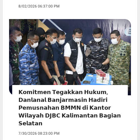
8/02/2026 06:37:00 PM
𝗞𝗼𝗺𝗶𝘁𝗺𝗲𝗻 𝗧𝗲𝗴𝗮𝗸𝗸𝗮𝗻 𝗛𝘂𝗸𝘂𝗺,
𝗗𝗮𝗻𝗹𝗮𝗻𝗮𝗹 𝗕𝗮𝗻𝗷𝗮𝗿𝗺𝗮𝘀𝗶𝗻 𝗛𝗮𝗱𝗶𝗿𝗶
𝗣𝗲𝗺𝘂𝘀𝗻𝗮𝗵𝗮𝗻 𝗕𝗠𝗠𝗡 𝗱𝗶 𝗞𝗮𝗻𝘁𝗼𝗿
𝗪𝗶𝗹𝗮𝘆𝗮𝗵 𝗗𝗝𝗕𝗖 𝗞𝗮𝗹𝗶𝗺𝗮𝗻𝘁𝗮𝗻 𝗕𝗮𝗴𝗶𝗮𝗻
𝗦𝗲𝗹𝗮𝘁𝗮𝗻
7/30/2026 08:23:00 PM