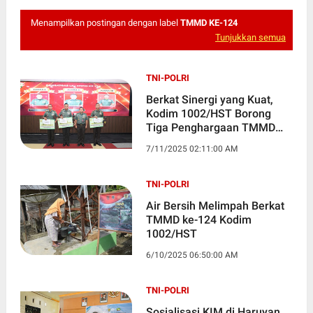
Menampilkan postingan dengan label
TMMD KE-124
Tunjukkan semua
TNI-POLRI
Berkat Sinergi yang Kuat,
Kodim 1002/HST Borong
Tiga Penghargaan TMMD
ke-124
7/11/2025 02:11:00 AM
TNI-POLRI
Air Bersih Melimpah Berkat
TMMD ke-124 Kodim
1002/HST
6/10/2025 06:50:00 AM
TNI-POLRI
Sosialisasi KIM di Haruyan