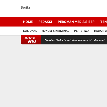
Berita
HOME
REDAKSI
PEDOMAN MEDIA SIBER
TEN
NASIONAL
HUKUM & KRIMINAL
PERISTIWA
HABAR V
BREAKING
t Bijak Bermedia Sosial: “Jadikan Media Sosial sebagai Sarana Membangun”
Indonesia 
NEWS