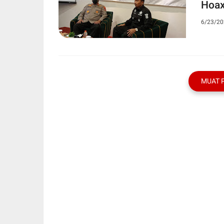
Hoa
6/23/20
MUAT 