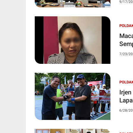
9/17/20
POLDA
Maca
Semp
7/23/20
POLDA
Irje
Lapa
6/28/20