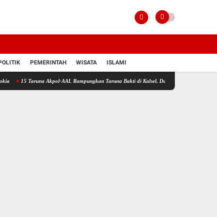
POLITIK
PEMERINTAH
WISATA
ISLAMI
aruna Akpol-AAL Rampungkan Taruna Bakti di Kalsel, Dukung Program Sekolah Rakyat Pres