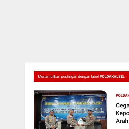
Menampilkan postingan dengan label
POLDAKALSEL
POLDA
Cega
Kepo
Arah