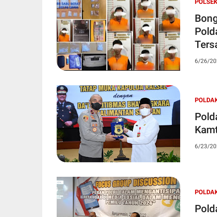
POLSEK
Bong
Pold
Ters
6/26/20
POLDA
Pold
Kamt
6/23/20
POLDA
Pold