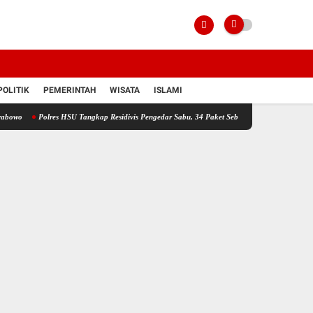
POLITIK
PEMERINTAH
WISATA
ISLAMI
Polres HSU Tangkap Residivis Pengedar Sabu, 34 Paket Seberat 6,38 Gram Disita
Ger