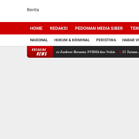
Berita
HOME
REDAKSI
PEDOMAN MEDIA SIBER
TEN
NASIONAL
HUKUM & KRIMINAL
PERISTIWA
HABAR V
BREAKING
I Asia-Pasifik, Indosat Luncurkan Zankore Bersama NVIDIA dan Nokia
15 Taruna Akpol-A
NEWS