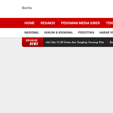
Berita
HOME
REDAKSI
PEDOMAN MEDIA SIBER
TEN
NASIONAL
HUKUM & KRIMINAL
PERISTIWA
HABAR V
BREAKING
ongkar Peredaran Sabu, Polisi Sita 13,48 Gram dan Tangkap Seorang Pria
Kapolresta Ban
NEWS