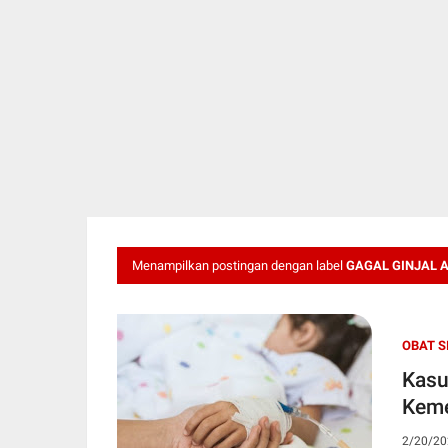
Menampilkan postingan dengan label
GAGAL GINJAL 
OBAT S
Kasu
Keme
2/20/20