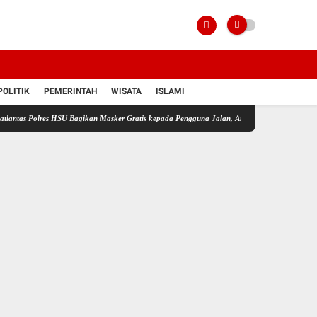
POLITIK
PEMERINTAH
WISATA
ISLAMI
lres HSU Bagikan Masker Gratis kepada Pengguna Jalan, Antisipasi Dampak Kabut Asap
O