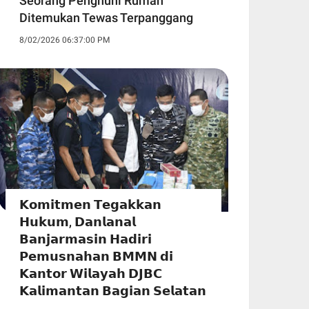
Seorang Penghuni Rumah
Ditemukan Tewas Terpanggang
8/02/2026 06:37:00 PM
𝗞𝗼𝗺𝗶𝘁𝗺𝗲𝗻 𝗧𝗲𝗴𝗮𝗸𝗸𝗮𝗻
𝗛𝘂𝗸𝘂𝗺, 𝗗𝗮𝗻𝗹𝗮𝗻𝗮𝗹
𝗕𝗮𝗻𝗷𝗮𝗿𝗺𝗮𝘀𝗶𝗻 𝗛𝗮𝗱𝗶𝗿𝗶
𝗣𝗲𝗺𝘂𝘀𝗻𝗮𝗵𝗮𝗻 𝗕𝗠𝗠𝗡 𝗱𝗶
𝗞𝗮𝗻𝘁𝗼𝗿 𝗪𝗶𝗹𝗮𝘆𝗮𝗵 𝗗𝗝𝗕𝗖
𝗞𝗮𝗹𝗶𝗺𝗮𝗻𝘁𝗮𝗻 𝗕𝗮𝗴𝗶𝗮𝗻 𝗦𝗲𝗹𝗮𝘁𝗮𝗻