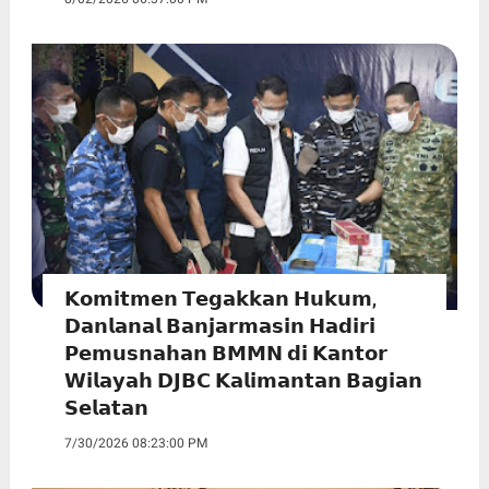
𝗞𝗼𝗺𝗶𝘁𝗺𝗲𝗻 𝗧𝗲𝗴𝗮𝗸𝗸𝗮𝗻 𝗛𝘂𝗸𝘂𝗺,
𝗗𝗮𝗻𝗹𝗮𝗻𝗮𝗹 𝗕𝗮𝗻𝗷𝗮𝗿𝗺𝗮𝘀𝗶𝗻 𝗛𝗮𝗱𝗶𝗿𝗶
𝗣𝗲𝗺𝘂𝘀𝗻𝗮𝗵𝗮𝗻 𝗕𝗠𝗠𝗡 𝗱𝗶 𝗞𝗮𝗻𝘁𝗼𝗿
𝗪𝗶𝗹𝗮𝘆𝗮𝗵 𝗗𝗝𝗕𝗖 𝗞𝗮𝗹𝗶𝗺𝗮𝗻𝘁𝗮𝗻 𝗕𝗮𝗴𝗶𝗮𝗻
𝗦𝗲𝗹𝗮𝘁𝗮𝗻
7/30/2026 08:23:00 PM