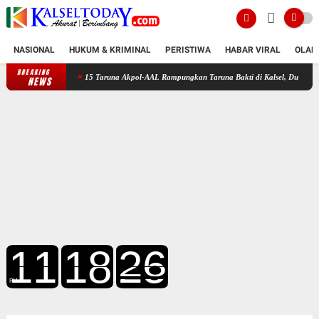
NASIONAL
HUKUM & KRIMINAL
PERISTIWA
HABAR VIRAL
OLAH
BREAKING
15 Taruna Akpol-AAL Rampungkan Taruna Bakti di Kalsel, Dukung Program Sekolah 
NEWS