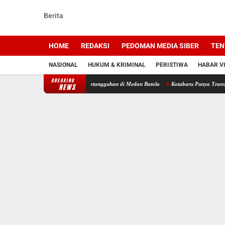
Berita
HOME
REDAKSI
PEDOMAN MEDIA SIBER
TEN
NASIONAL
HUKUM & KRIMINAL
PERISTIWA
HABAR V
BREAKING
h, Ratusan Rider Adu Ketangguhan di Medan Batola
Kotabaru Punya Transportasi Publik
NEWS