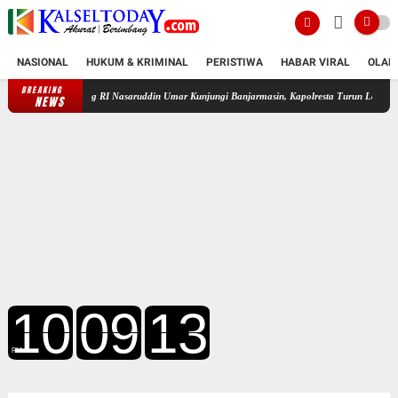
NASIONAL
HUKUM & KRIMINAL
PERISTIWA
HABAR VIRAL
OLAH
BREAKING
ag RI Nasaruddin Umar Kunjungi Banjarmasin, Kapolresta Turun Langsung Pastikan Keama
NEWS