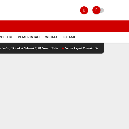
POLITIK
PEMERINTAH
WISATA
ISLAMI
aket Seberat 6,38 Gram Disita
Gerak Cepat Polresta Banjarmasin, Anak yang Dilaporkan