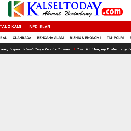
TANG KAMI
INFO IKLAN
IRAL
OLAHRAGA
BENCANA ALAM
BISNIS & EKONOMI
TNI-POLRI
am Sekolah Rakyat Presiden Prabowo
Polres HSU Tangkap Residivis Pengedar Sabu, 34 P