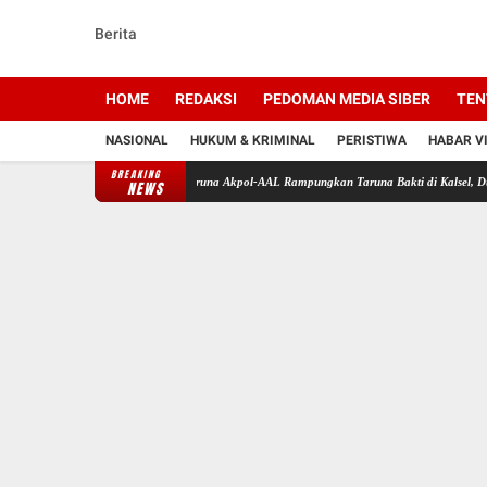
Berita
HOME
REDAKSI
PEDOMAN MEDIA SIBER
TEN
NASIONAL
HUKUM & KRIMINAL
PERISTIWA
HABAR V
BREAKING
IDIA dan Nokia
15 Taruna Akpol-AAL Rampungkan Taruna Bakti di Kalsel, Dukung Progr
NEWS