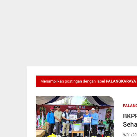
Menampilkan postingan dengan label
PALANGKARAYA
PALAN
BKPR
Seha
9/01/20