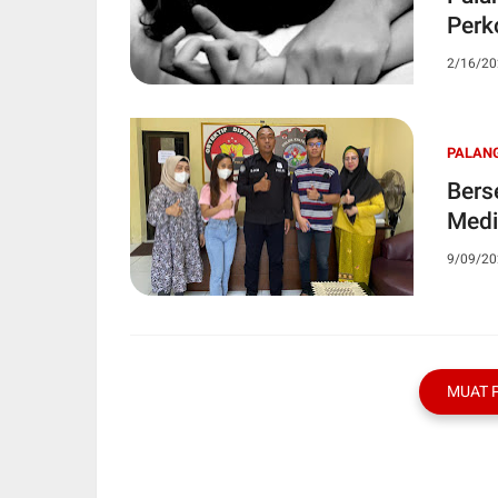
Perk
2/16/20
PALAN
Bers
Medi
9/09/20
MUAT 