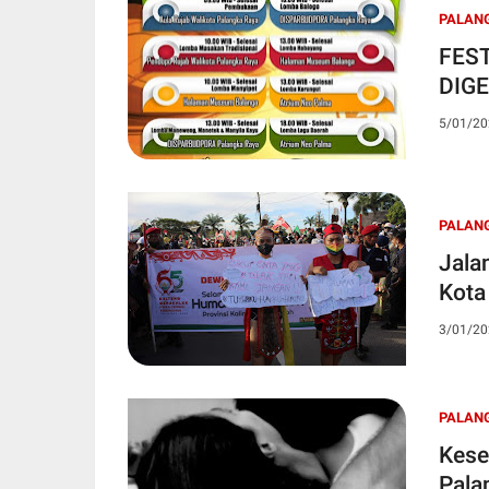
PALAN
FES
DIG
5/01/20
PALAN
Jala
Kota
3/01/20
PALAN
Kese
Pala