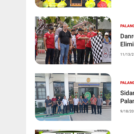
PALAN
Danr
Elim
11/13/2
PALAN
Sida
Pala
9/18/20