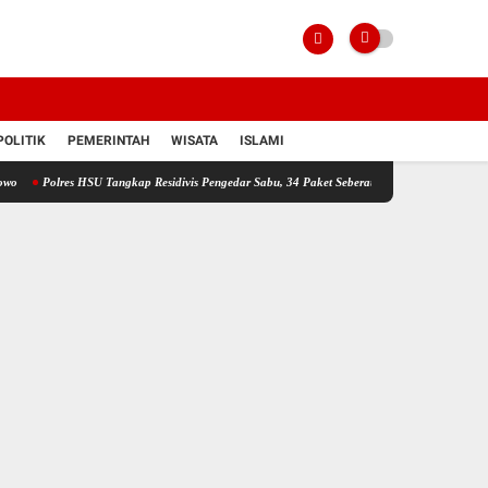
POLITIK
PEMERINTAH
WISATA
ISLAMI
s HSU Tangkap Residivis Pengedar Sabu, 34 Paket Seberat 6,38 Gram Disita
Gerak Cepat 