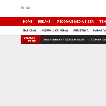
Berita
HOME
REDAKSI
PEDOMAN MEDIA SIBER
TEN
NASIONAL
HUKUM & KRIMINAL
PERISTIWA
HABAR V
BREAKING
sifik, Indosat Luncurkan Zankore Bersama NVIDIA dan Nokia
15 Taruna Akpol-AAL Rampun
NEWS