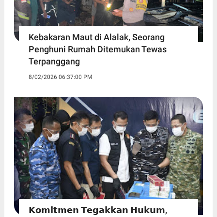
Kebakaran Maut di Alalak, Seorang
Penghuni Rumah Ditemukan Tewas
Terpanggang
8/02/2026 06:37:00 PM
𝗞𝗼𝗺𝗶𝘁𝗺𝗲𝗻 𝗧𝗲𝗴𝗮𝗸𝗸𝗮𝗻 𝗛𝘂𝗸𝘂𝗺,