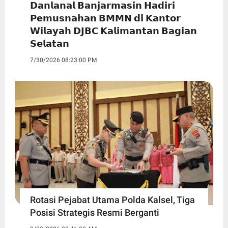
𝗗𝗮𝗻𝗹𝗮𝗻𝗮𝗹 𝗕𝗮𝗻𝗷𝗮𝗿𝗺𝗮𝘀𝗶𝗻 𝗛𝗮𝗱𝗶𝗿𝗶
𝗣𝗲𝗺𝘂𝘀𝗻𝗮𝗵𝗮𝗻 𝗕𝗠𝗠𝗡 𝗱𝗶 𝗞𝗮𝗻𝘁𝗼𝗿
𝗪𝗶𝗹𝗮𝘆𝗮𝗵 𝗗𝗝𝗕𝗖 𝗞𝗮𝗹𝗶𝗺𝗮𝗻𝘁𝗮𝗻 𝗕𝗮𝗴𝗶𝗮𝗻
𝗦𝗲𝗹𝗮𝘁𝗮𝗻
7/30/2026 08:23:00 PM
Rotasi Pejabat Utama Polda Kalsel, Tiga
Posisi Strategis Resmi Berganti