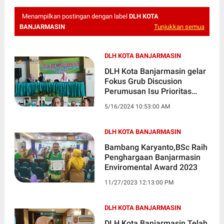
Menampilkan postingan dengan label
DLH KOTA
BANJARMASIN
Tunjukkan semua
DLH KOTA BANJARMASIN
DLH Kota Banjarmasin gelar
Fokus Grub Discusion
Perumusan Isu Prioritas
Dokumen IKPLHD
5/16/2024 10:53:00 AM
DLH KOTA BANJARMASIN
Bambang Karyanto,BSc Raih
Penghargaan Banjarmasin
Enviromental Award 2023
11/27/2023 12:13:00 PM
DLH KOTA BANJARMASIN
DLH Kota Banjarmasin Telah