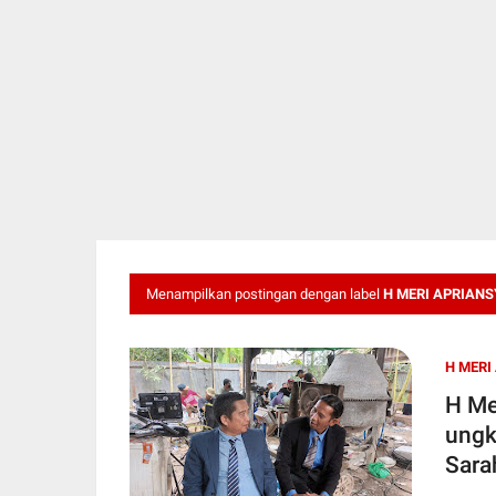
Menampilkan postingan dengan label
H MERI APRIAN
H MERI
H Me
ungk
Sara