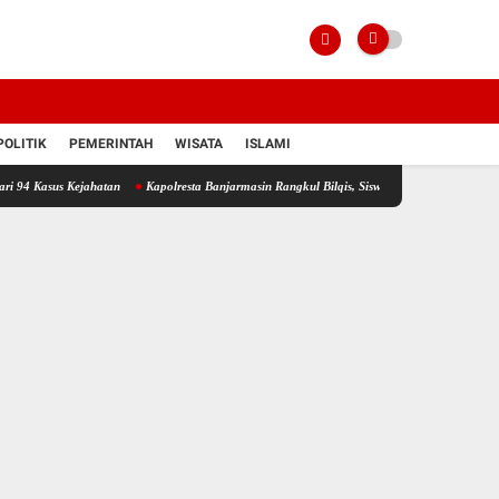
POLITIK
PEMERINTAH
WISATA
ISLAMI
Kejahatan
Kapolresta Banjarmasin Rangkul Bilqis, Siswi yang Tinggal Tanpa Orang Tua, S