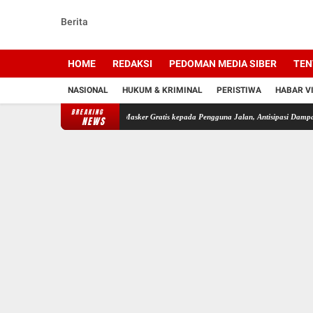
Berita
HOME
REDAKSI
PEDOMAN MEDIA SIBER
TEN
NASIONAL
HUKUM & KRIMINAL
PERISTIWA
HABAR V
BREAKING
as Polres HSU Bagikan Masker Gratis kepada Pengguna Jalan, Antisipasi Dampak Kabut Asap
NEWS