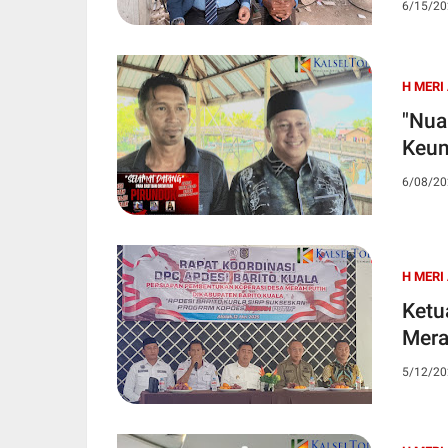
6/15/20
H MERI
"Nua
Keun
6/08/20
H MERI
Ketu
Mera
5/12/20