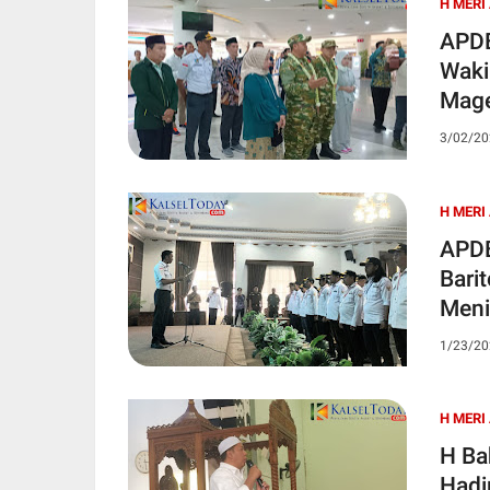
H MERI
APDE
Wakil
Mage
3/02/20
H MERI
APDE
Bari
Meni
1/23/20
H MERI
H Ba
Hadi