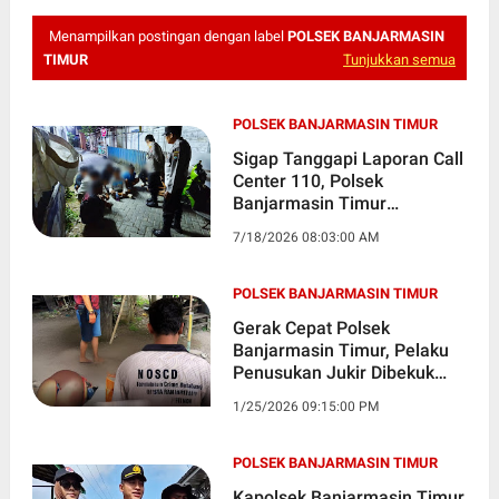
Menampilkan postingan dengan label
POLSEK BANJARMASIN
TIMUR
Tunjukkan semua
POLSEK BANJARMASIN TIMUR
Sigap Tanggapi Laporan Call
Center 110, Polsek
Banjarmasin Timur
Amankan 9 Remaja Diduga
7/18/2026 08:03:00 AM
Pesta Miras
POLSEK BANJARMASIN TIMUR
Gerak Cepat Polsek
Banjarmasin Timur, Pelaku
Penusukan Jukir Dibekuk
Kurang dari Dua Jam
1/25/2026 09:15:00 PM
POLSEK BANJARMASIN TIMUR
Kapolsek Banjarmasin Timur