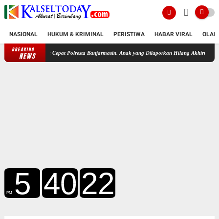
NASIONAL
HUKUM & KRIMINAL
PERISTIWA
HABAR VIRAL
OLAH
BREAKING
k Cepat Polresta Banjarmasin, Anak yang Dilaporkan Hilang Akhirnya Kembali ke Pelukan O
NEWS