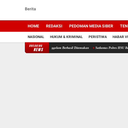
Berita
HOME
REDAKSI
PEDOMAN MEDIA SIBER
TEN
NASIONAL
HUKUM & KRIMINAL
PERISTIWA
HABAR V
BREAKING
Pencarian, Korban Tenggelam Berhasil Ditemukan
Satlantas Polres HSU Bagikan Masker 
NEWS