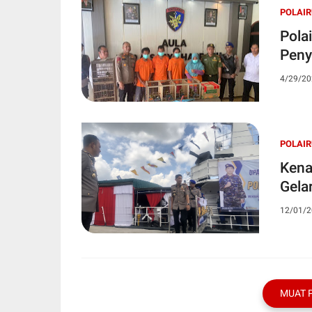
POLAI
Pola
Peny
4/29/20
POLAI
Kena
Gela
12/01/2
MUAT 