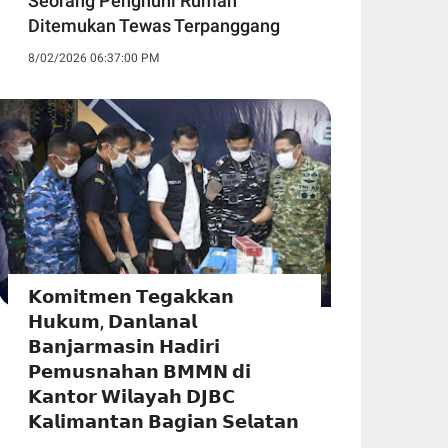
Seorang Penghuni Rumah
Ditemukan Tewas Terpanggang
8/02/2026 06:37:00 PM
𝗞𝗼𝗺𝗶𝘁𝗺𝗲𝗻 𝗧𝗲𝗴𝗮𝗸𝗸𝗮𝗻
𝗛𝘂𝗸𝘂𝗺, 𝗗𝗮𝗻𝗹𝗮𝗻𝗮𝗹
𝗕𝗮𝗻𝗷𝗮𝗿𝗺𝗮𝘀𝗶𝗻 𝗛𝗮𝗱𝗶𝗿𝗶
𝗣𝗲𝗺𝘂𝘀𝗻𝗮𝗵𝗮𝗻 𝗕𝗠𝗠𝗡 𝗱𝗶
𝗞𝗮𝗻𝘁𝗼𝗿 𝗪𝗶𝗹𝗮𝘆𝗮𝗵 𝗗𝗝𝗕𝗖
𝗞𝗮𝗹𝗶𝗺𝗮𝗻𝘁𝗮𝗻 𝗕𝗮𝗴𝗶𝗮𝗻 𝗦𝗲𝗹𝗮𝘁𝗮𝗻