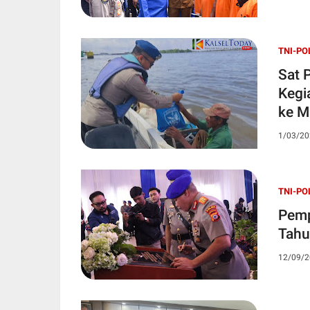
TNI-PO
Sat 
Kegi
ke M
1/03/20
TNI-PO
Pemp
Tah
12/09/2