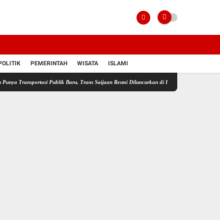
POLITIK
PEMERINTAH
WISATA
ISLAMI
ortasi Publik Baru, Trans Saijaan Resmi Diluncurkan di HubFest 2026
Sumur Warga Menge