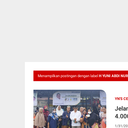
Menampilkan postingan dengan label
H YUNI ABDI NU
YN'S C
Jela
4.00
1/31/20