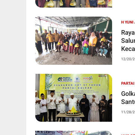
H YUNI
Raya
Salu
Kec
12/20/2
PARTAI
Golk
Sant
11/28/2