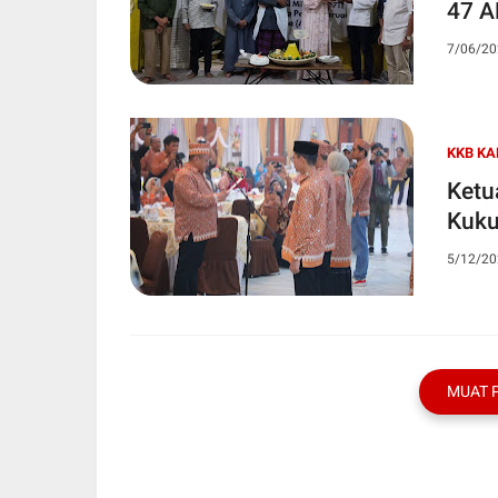
47 A
7/06/20
KKB KA
Ketu
Kuku
5/12/20
MUAT 