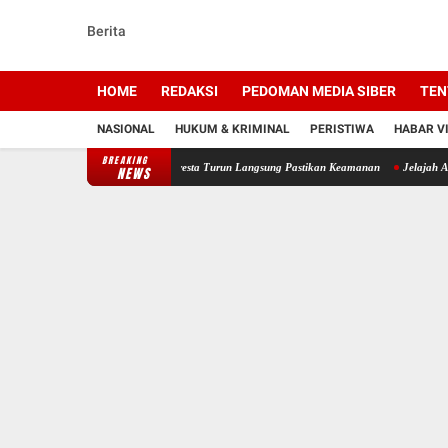
Berita
HOME
REDAKSI
PEDOMAN MEDIA SIBER
TEN
NASIONAL
HUKUM & KRIMINAL
PERISTIWA
HABAR V
BREAKING
gi Banjarmasin, Kapolresta Turun Langsung Pastikan Keamanan
Jelajah Alam Marabaha
NEWS