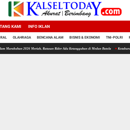
TANG KAMI
INFO IKLAN
IRAL
OLAHRAGA
BENCANA ALAM
BISNIS & EKONOMI
TNI-POLRI
n 2026 Meriah, Ratusan Rider Adu Ketangguhan di Medan Batola
Kotabaru Punya Transp