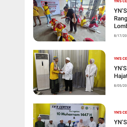
YN'S C
YN’S
Rang
Lomb
8/17/20
YN'S C
YN'S
Haja
8/05/20
YN'S C
YN’S