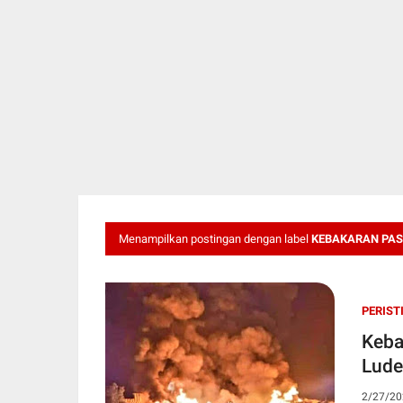
Menampilkan postingan dengan label
KEBAKARAN PAS
PERIST
Keba
Lude
2/27/20