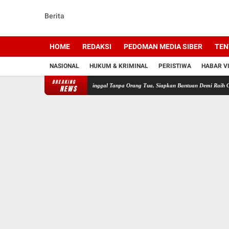
Berita
HOME
REDAKSI
PEDOMAN MEDIA SIBER
TEN
NASIONAL
HUKUM & KRIMINAL
PERISTIWA
HABAR V
BREAKING
gkul Bilqis, Siswi yang Tinggal Tanpa Orang Tua, Siapkan Bantuan Demi Raih Cita-cita Jadi
NEWS