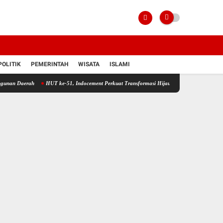
POLITIK
PEMERINTAH
WISATA
ISLAMI
ah
HUT ke-51, Indocement Perkuat Transformasi Hijau dan Inovasi Menuju Masa Depan B