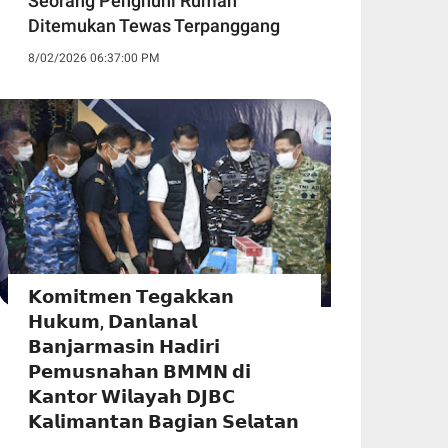
Seorang Penghuni Rumah
Ditemukan Tewas Terpanggang
8/02/2026 06:37:00 PM
𝗞𝗼𝗺𝗶𝘁𝗺𝗲𝗻 𝗧𝗲𝗴𝗮𝗸𝗸𝗮𝗻
𝗛𝘂𝗸𝘂𝗺, 𝗗𝗮𝗻𝗹𝗮𝗻𝗮𝗹
𝗕𝗮𝗻𝗷𝗮𝗿𝗺𝗮𝘀𝗶𝗻 𝗛𝗮𝗱𝗶𝗿𝗶
𝗣𝗲𝗺𝘂𝘀𝗻𝗮𝗵𝗮𝗻 𝗕𝗠𝗠𝗡 𝗱𝗶
𝗞𝗮𝗻𝘁𝗼𝗿 𝗪𝗶𝗹𝗮𝘆𝗮𝗵 𝗗𝗝𝗕𝗖
𝗞𝗮𝗹𝗶𝗺𝗮𝗻𝘁𝗮𝗻 𝗕𝗮𝗴𝗶𝗮𝗻 𝗦𝗲𝗹𝗮𝘁𝗮𝗻