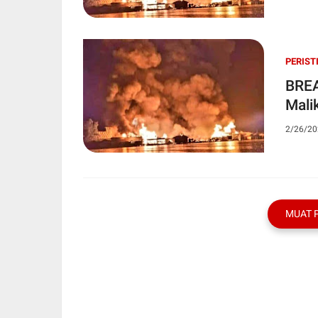
PERIST
BREA
Mali
2/26/20
MUAT 