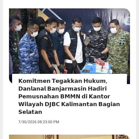
𝗞𝗼𝗺𝗶𝘁𝗺𝗲𝗻 𝗧𝗲𝗴𝗮𝗸𝗸𝗮𝗻 𝗛𝘂𝗸𝘂𝗺,
𝗗𝗮𝗻𝗹𝗮𝗻𝗮𝗹 𝗕𝗮𝗻𝗷𝗮𝗿𝗺𝗮𝘀𝗶𝗻 𝗛𝗮𝗱𝗶𝗿𝗶
𝗣𝗲𝗺𝘂𝘀𝗻𝗮𝗵𝗮𝗻 𝗕𝗠𝗠𝗡 𝗱𝗶 𝗞𝗮𝗻𝘁𝗼𝗿
𝗪𝗶𝗹𝗮𝘆𝗮𝗵 𝗗𝗝𝗕𝗖 𝗞𝗮𝗹𝗶𝗺𝗮𝗻𝘁𝗮𝗻 𝗕𝗮𝗴𝗶𝗮𝗻
𝗦𝗲𝗹𝗮𝘁𝗮𝗻
7/30/2026 08:23:00 PM