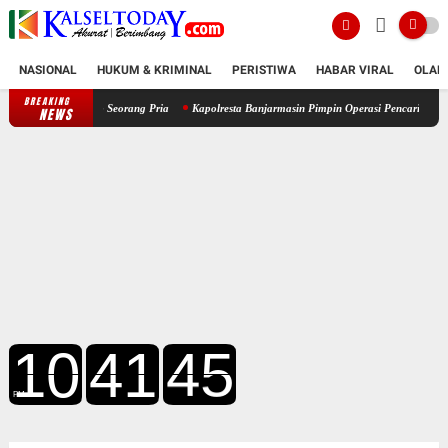
NASIONAL
HUKUM & KRIMINAL
PERISTIWA
HABAR VIRAL
OLAH
BREAKING
Kapolresta Banjarmasin Pimpin Operasi Pencarian, Korban Tenggelam Be
NEWS