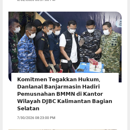
𝗞𝗼𝗺𝗶𝘁𝗺𝗲𝗻 𝗧𝗲𝗴𝗮𝗸𝗸𝗮𝗻 𝗛𝘂𝗸𝘂𝗺,
𝗗𝗮𝗻𝗹𝗮𝗻𝗮𝗹 𝗕𝗮𝗻𝗷𝗮𝗿𝗺𝗮𝘀𝗶𝗻 𝗛𝗮𝗱𝗶𝗿𝗶
𝗣𝗲𝗺𝘂𝘀𝗻𝗮𝗵𝗮𝗻 𝗕𝗠𝗠𝗡 𝗱𝗶 𝗞𝗮𝗻𝘁𝗼𝗿
𝗪𝗶𝗹𝗮𝘆𝗮𝗵 𝗗𝗝𝗕𝗖 𝗞𝗮𝗹𝗶𝗺𝗮𝗻𝘁𝗮𝗻 𝗕𝗮𝗴𝗶𝗮𝗻
𝗦𝗲𝗹𝗮𝘁𝗮𝗻
7/30/2026 08:23:00 PM