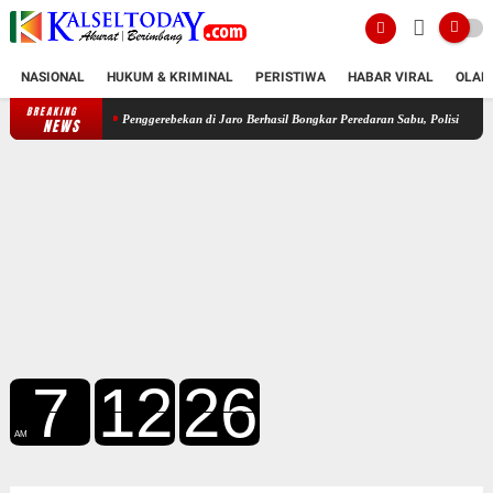
NASIONAL
HUKUM & KRIMINAL
PERISTIWA
HABAR VIRAL
OLAH
BREAKING
Penggerebekan di Jaro Berhasil Bongkar Peredaran Sabu, Polisi Sita 13,48 Gram dan Ta
NEWS