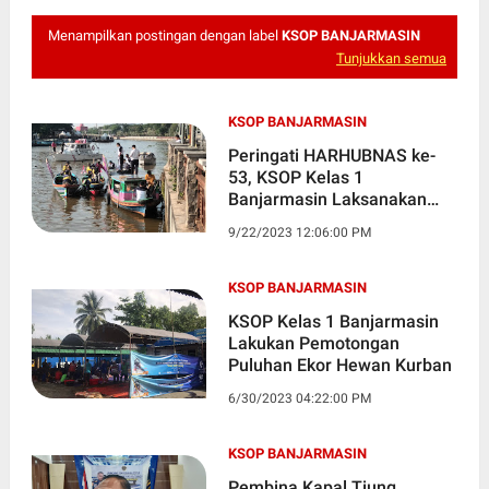
Menampilkan postingan dengan label
KSOP BANJARMASIN
Tunjukkan semua
KSOP BANJARMASIN
Peringati HARHUBNAS ke-
53, KSOP Kelas 1
Banjarmasin Laksanakan
Giat Bersih-Bersih Sungai
9/22/2023 12:06:00 PM
KSOP BANJARMASIN
KSOP Kelas 1 Banjarmasin
Lakukan Pemotongan
Puluhan Ekor Hewan Kurban
6/30/2023 04:22:00 PM
KSOP BANJARMASIN
Pembina Kapal Tiung