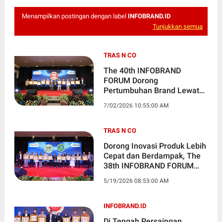
Menampilkan postingan dengan label
INFOBRAND.ID
Tunjukkan semua
TRAS N CO
The 40th INFOBRAND
FORUM Dorong
Pertumbuhan Brand Lewat
Affiliate Marketing dan
7/02/2026 10:55:00 AM
Apresiasi Brand Peraih
Brand Indonesia Excellence
Award
TRAS N CO
Dorong Inovasi Produk Lebih
Cepat dan Berdampak, The
38th INFOBRAND FORUM
2026 Hadirkan Seminar AI
5/19/2026 08:53:00 AM
dan Penghargaan Bergengsi
INFOBRAND.ID
Di Tengah Persaingan