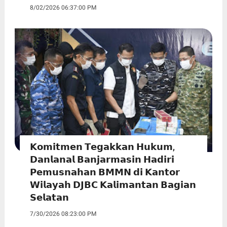
8/02/2026 06:37:00 PM
𝗞𝗼𝗺𝗶𝘁𝗺𝗲𝗻 𝗧𝗲𝗴𝗮𝗸𝗸𝗮𝗻 𝗛𝘂𝗸𝘂𝗺,
𝗗𝗮𝗻𝗹𝗮𝗻𝗮𝗹 𝗕𝗮𝗻𝗷𝗮𝗿𝗺𝗮𝘀𝗶𝗻 𝗛𝗮𝗱𝗶𝗿𝗶
𝗣𝗲𝗺𝘂𝘀𝗻𝗮𝗵𝗮𝗻 𝗕𝗠𝗠𝗡 𝗱𝗶 𝗞𝗮𝗻𝘁𝗼𝗿
𝗪𝗶𝗹𝗮𝘆𝗮𝗵 𝗗𝗝𝗕𝗖 𝗞𝗮𝗹𝗶𝗺𝗮𝗻𝘁𝗮𝗻 𝗕𝗮𝗴𝗶𝗮𝗻
𝗦𝗲𝗹𝗮𝘁𝗮𝗻
7/30/2026 08:23:00 PM