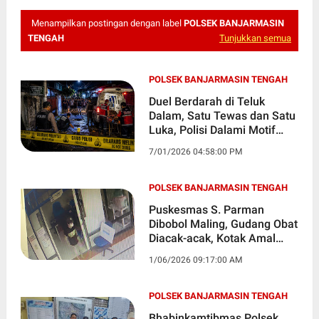
Menampilkan postingan dengan label
POLSEK BANJARMASIN
TENGAH
Tunjukkan semua
POLSEK BANJARMASIN TENGAH
Duel Berdarah di Teluk
Dalam, Satu Tewas dan Satu
Luka, Polisi Dalami Motif
Perkelahian
7/01/2026 04:58:00 PM
POLSEK BANJARMASIN TENGAH
Puskesmas S. Parman
Dibobol Maling, Gudang Obat
Diacak-acak, Kotak Amal
Baznas Digondol
1/06/2026 09:17:00 AM
POLSEK BANJARMASIN TENGAH
Bhabinkamtibmas Polsek