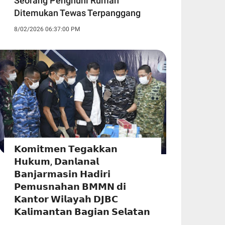
Seorang Penghuni Rumah
Ditemukan Tewas Terpanggang
8/02/2026 06:37:00 PM
𝗞𝗼𝗺𝗶𝘁𝗺𝗲𝗻 𝗧𝗲𝗴𝗮𝗸𝗸𝗮𝗻
𝗛𝘂𝗸𝘂𝗺, 𝗗𝗮𝗻𝗹𝗮𝗻𝗮𝗹
𝗕𝗮𝗻𝗷𝗮𝗿𝗺𝗮𝘀𝗶𝗻 𝗛𝗮𝗱𝗶𝗿𝗶
𝗣𝗲𝗺𝘂𝘀𝗻𝗮𝗵𝗮𝗻 𝗕𝗠𝗠𝗡 𝗱𝗶
𝗞𝗮𝗻𝘁𝗼𝗿 𝗪𝗶𝗹𝗮𝘆𝗮𝗵 𝗗𝗝𝗕𝗖
𝗞𝗮𝗹𝗶𝗺𝗮𝗻𝘁𝗮𝗻 𝗕𝗮𝗴𝗶𝗮𝗻 𝗦𝗲𝗹𝗮𝘁𝗮𝗻