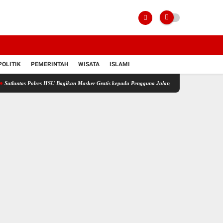
POLITIK
PEMERINTAH
WISATA
ISLAMI
olres HSU Bagikan Masker Gratis kepada Pengguna Jalan, Antisipasi Dampak Kabut Asap