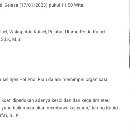
l, Selasa (17/01/2023) pukul 11.50 Wita.
lsel, Wakapolda Kalsel, Pejabat Utama Polda Kalsel
.I.K, M.Si.
alsel Irjen Pol Andi Rian dalam memimpin organisasi
uat, diperlukan adanya kesolidan dan kerja tim atau
a yang baik maka akan membawa kejayaan,” terang Kabid
’i, S.I.K.