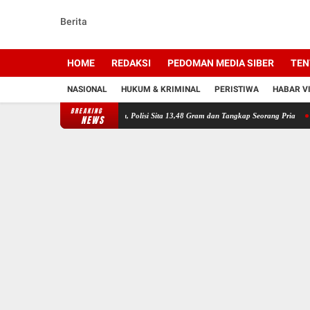
Berita
HOME
REDAKSI
PEDOMAN MEDIA SIBER
TEN
NASIONAL
HUKUM & KRIMINAL
PERISTIWA
HABAR V
BREAKING
 Bongkar Peredaran Sabu, Polisi Sita 13,48 Gram dan Tangkap Seorang Pria
Kapolresta B
NEWS