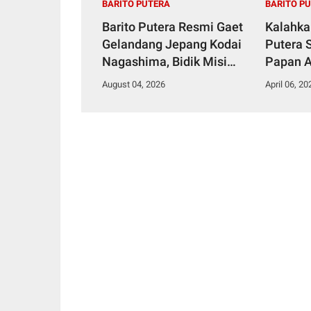
BARITO PUTERA
BARITO P
Barito Putera Resmi Gaet
Kalahka
Gelandang Jepang Kodai
Putera 
Nagashima, Bidik Misi
Papan A
Kembali ke Liga 1
2
August 04, 2026
April 06, 20