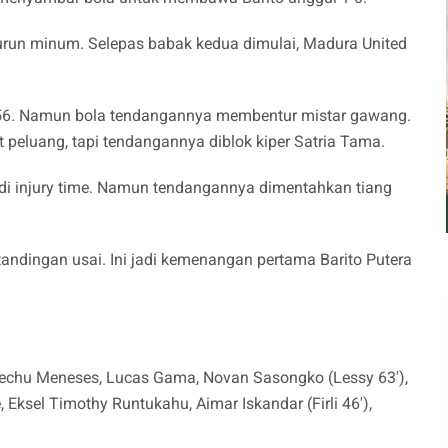
turun minum. Selepas babak kedua dimulai, Madura United
e-56. Namun bola tendangannya membentur mistar gawang.
 peluang, tapi tendangannya diblok kiper Satria Tama.
 di injury time. Namun tendangannya dimentahkan tiang
tandingan usai. Ini jadi kemenangan pertama Barito Putera
Chechu Meneses, Lucas Gama, Novan Sasongko (Lessy 63'),
 Eksel Timothy Runtukahu, Aimar Iskandar (Firli 46'),