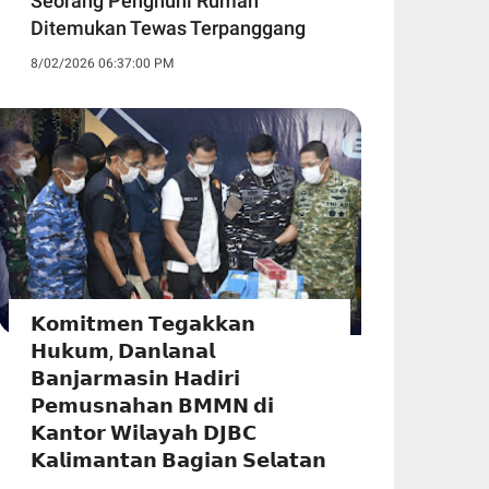
Seorang Penghuni Rumah
Ditemukan Tewas Terpanggang
8/02/2026 06:37:00 PM
𝗞𝗼𝗺𝗶𝘁𝗺𝗲𝗻 𝗧𝗲𝗴𝗮𝗸𝗸𝗮𝗻
𝗛𝘂𝗸𝘂𝗺, 𝗗𝗮𝗻𝗹𝗮𝗻𝗮𝗹
𝗕𝗮𝗻𝗷𝗮𝗿𝗺𝗮𝘀𝗶𝗻 𝗛𝗮𝗱𝗶𝗿𝗶
𝗣𝗲𝗺𝘂𝘀𝗻𝗮𝗵𝗮𝗻 𝗕𝗠𝗠𝗡 𝗱𝗶
𝗞𝗮𝗻𝘁𝗼𝗿 𝗪𝗶𝗹𝗮𝘆𝗮𝗵 𝗗𝗝𝗕𝗖
𝗞𝗮𝗹𝗶𝗺𝗮𝗻𝘁𝗮𝗻 𝗕𝗮𝗴𝗶𝗮𝗻 𝗦𝗲𝗹𝗮𝘁𝗮𝗻