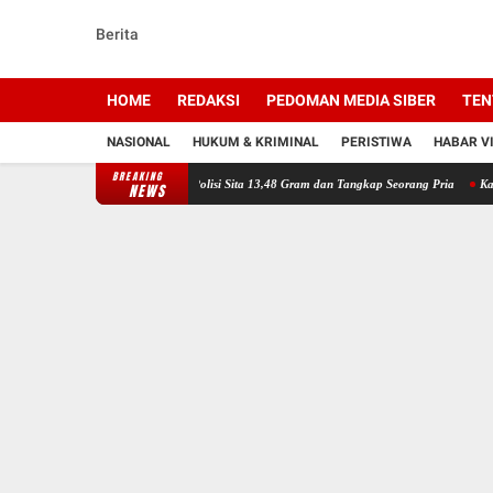
Berita
HOME
REDAKSI
PEDOMAN MEDIA SIBER
TEN
NASIONAL
HUKUM & KRIMINAL
PERISTIWA
HABAR V
BREAKING
kar Peredaran Sabu, Polisi Sita 13,48 Gram dan Tangkap Seorang Pria
Kapolresta Banjar
NEWS