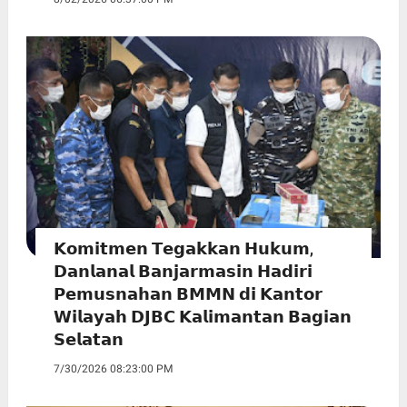
𝗞𝗼𝗺𝗶𝘁𝗺𝗲𝗻 𝗧𝗲𝗴𝗮𝗸𝗸𝗮𝗻 𝗛𝘂𝗸𝘂𝗺,
𝗗𝗮𝗻𝗹𝗮𝗻𝗮𝗹 𝗕𝗮𝗻𝗷𝗮𝗿𝗺𝗮𝘀𝗶𝗻 𝗛𝗮𝗱𝗶𝗿𝗶
𝗣𝗲𝗺𝘂𝘀𝗻𝗮𝗵𝗮𝗻 𝗕𝗠𝗠𝗡 𝗱𝗶 𝗞𝗮𝗻𝘁𝗼𝗿
𝗪𝗶𝗹𝗮𝘆𝗮𝗵 𝗗𝗝𝗕𝗖 𝗞𝗮𝗹𝗶𝗺𝗮𝗻𝘁𝗮𝗻 𝗕𝗮𝗴𝗶𝗮𝗻
𝗦𝗲𝗹𝗮𝘁𝗮𝗻
7/30/2026 08:23:00 PM