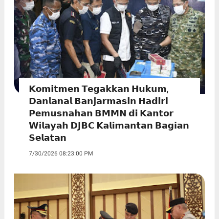
𝗞𝗼𝗺𝗶𝘁𝗺𝗲𝗻 𝗧𝗲𝗴𝗮𝗸𝗸𝗮𝗻 𝗛𝘂𝗸𝘂𝗺,
𝗗𝗮𝗻𝗹𝗮𝗻𝗮𝗹 𝗕𝗮𝗻𝗷𝗮𝗿𝗺𝗮𝘀𝗶𝗻 𝗛𝗮𝗱𝗶𝗿𝗶
𝗣𝗲𝗺𝘂𝘀𝗻𝗮𝗵𝗮𝗻 𝗕𝗠𝗠𝗡 𝗱𝗶 𝗞𝗮𝗻𝘁𝗼𝗿
𝗪𝗶𝗹𝗮𝘆𝗮𝗵 𝗗𝗝𝗕𝗖 𝗞𝗮𝗹𝗶𝗺𝗮𝗻𝘁𝗮𝗻 𝗕𝗮𝗴𝗶𝗮𝗻
𝗦𝗲𝗹𝗮𝘁𝗮𝗻
7/30/2026 08:23:00 PM